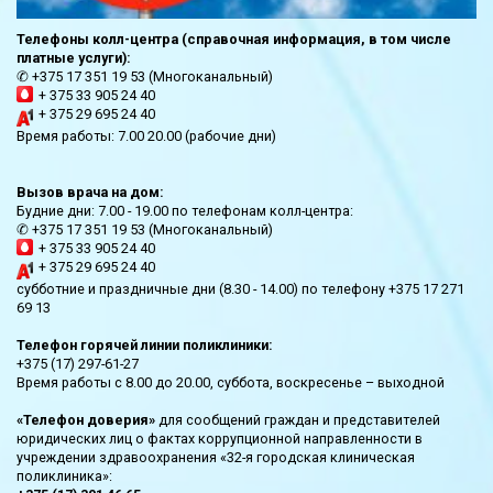
Телефоны колл-центра (справочная информация, в том числе
платные услуги):
✆ +375 17 351 19 53 (Многоканальный)
+ 375 33 905 24 40
+ 375 29 695 24 40
Время работы: 7.00 20.00 (рабочие дни)
Вызов врача на дом:
Будние дни: 7.00 - 19.00 по телефонам колл-центра:
✆ +375 17 351 19 53 (Многоканальный)
+ 375 33 905 24 40
+ 375 29 695 24 40
субботние и праздничные дни (8.30 - 14.00) по телефону +375 17 271
69 13
Телефон горячей линии поликлиники:
+375 (17) 297-61-27
Время работы с 8.00 до 20.00, суббота, воскресенье – выходной
«Телефон доверия»
для сообщений граждан и представителей
юридических лиц о фактах коррупционной направленности в
учреждении здравоохранения «32-я городская клиническая
поликлиника»: