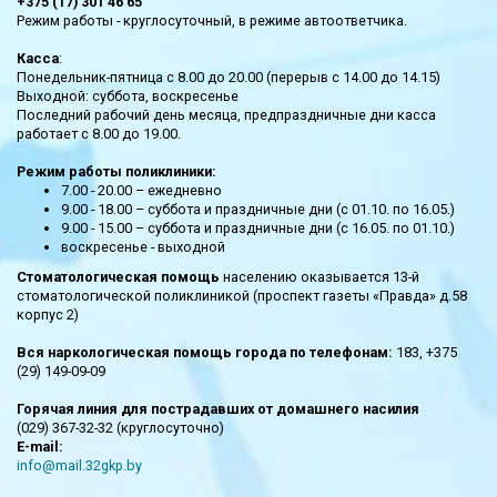
+375 (17) 301 46 65
Режим работы - круглосуточный, в режиме автоответчика.
Касса
:
Понедельник-пятница с 8.00 до 20.00 (перерыв с 14.00 до 14.15)
Выходной: суббота, воскресенье
Последний рабочий день месяца, предпраздничные дни касса
работает с 8.00 до 19.00.
Режим работы поликлиники:
7.00 - 20.00 – ежедневно
9.00 - 18.00 – суббота и праздничные дни (с 01.10. по 16.05.)
9.00 - 15.00 – суббота и праздничные дни (с 16.05. по 01.10.)
воскресенье - выходной
Стоматологическая помощь
населению оказывается 13-й
стоматологической поликлиникой (проспект газеты «Правда» д.58
корпус 2)
Вся наркологическая помощь города по телефонам:
183, +375
(29) 149-09-09
Горячая линия для пострадавших от домашнего насилия
(029) 367-32-32 (круглосуточно)
E-mail:
info@mail.32gkp.by