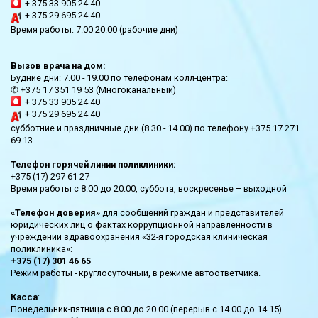
+ 375 33 905 24 40
+ 375 29 695 24 40
Время работы: 7.00 20.00 (рабочие дни)
Вызов врача на дом:
Будние дни: 7.00 - 19.00 по телефонам колл-центра:
✆ +375 17 351 19 53 (Многоканальный)
+ 375 33 905 24 40
+ 375 29 695 24 40
субботние и праздничные дни (8.30 - 14.00) по телефону +375 17 271
69 13
Телефон горячей линии поликлиники:
+375 (17) 297-61-27
Время работы с 8.00 до 20.00, суббота, воскресенье – выходной
«Телефон доверия»
для сообщений граждан и представителей
юридических лиц о фактах коррупционной направленности в
учреждении здравоохранения «32-я городская клиническая
поликлиника»:
+375 (17) 301 46 65
Режим работы - круглосуточный, в режиме автоответчика.
Касса
:
Понедельник-пятница с 8.00 до 20.00 (перерыв с 14.00 до 14.15)