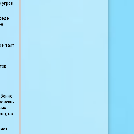
 угроз,
реде
ое
 и таит
тов,
обенно
ковских
ния
иц, на
ляет