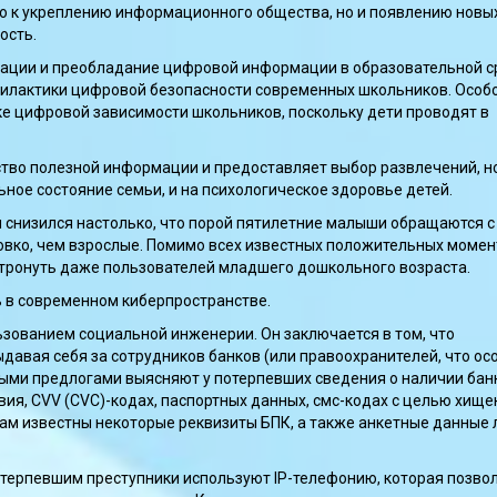
о к укреплению информационного общества, но и появлению новых
ость.
ации и преобладание цифровой информации в образовательной с
илактики цифровой безопасности современных школьников. Особ
е цифровой зависимости школьников, поскольку дети проводят в
ство полезной информации и предоставляет выбор развлечений, но
ьное состояние семьи, и на психологическое здоровье детей.
 снизился настолько, что порой пятилетние малыши обращаются с
вко, чем взрослые. Помимо всех известных положительных момен
затронуть даже пользователей младшего дошкольного возраста.
 в современном киберпространстве.
зованием социальной инженерии. Он заключается в том, что
давая себя за сотрудников банков (или правоохранителей, что ос
ными предлогами выясняют у потерпевших сведения о наличии бан
твия, CVV (CVC)-кодах, паспортных данных, смс-кодах с целью хище
м известны некоторые реквизиты БПК, а также анкетные данные л
отерпевшим преступники используют IP-телефонию, которая позво