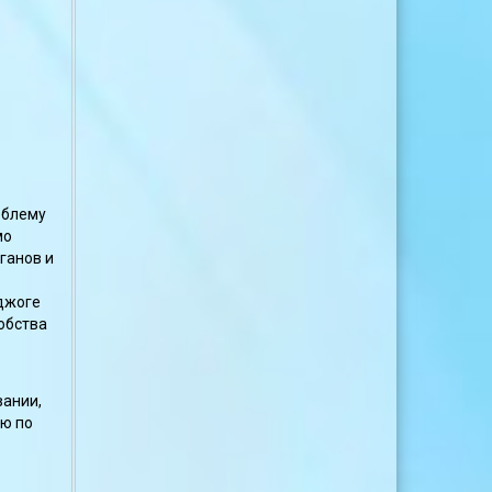
облему
мо
ганов и
оджоге
обства
вании,
ию по