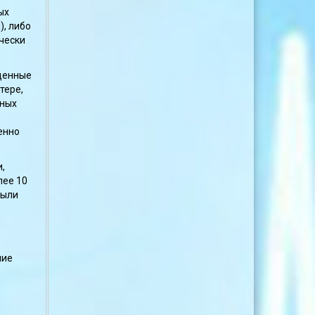
ых
, либо
ически
щенные
тере,
нных
енно
,
лее 10
были
ние