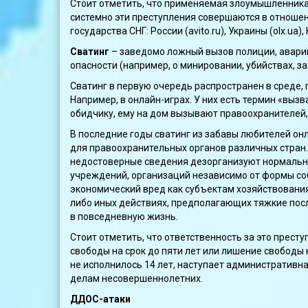
Стоит отметить, что применяемая злоумышленникам
системно эти преступления совершаются в отношен
государства СНГ: России (avito.ru), Украины (olx.ua), 
Сватинг
– заведомо ложный вызов полиции, авари
опасности (например, о минировании, убийствах, з
Сватинг в первую очередь распространен в среде,
Например, в онлайн-играх. У них есть термин «вызв
обидчику, ему на дом вызывают правоохранителей,
В последние годы сватинг из забавы любителей он
для правоохранительных органов различных стран.
недостоверные сведения дезорганизуют нормальну
учреждений, организаций независимо от формы соб
экономический вред как субъектам хозяйствования
либо иных действиях, предполагающих тяжкие посл
в повседневную жизнь.
Стоит отметить, что ответственность за это престу
свободы на срок до пяти лет или лишение свободы 
не исполнилось 14 лет, наступает административна
делам несовершеннолетних.
ДДОС-атаки