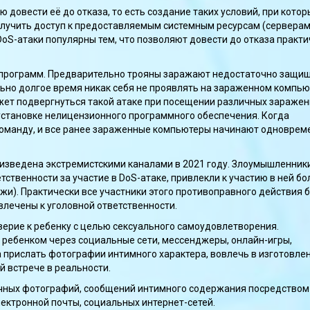
 довести её до отказа, то есть создание таких условий, при котор
лучить доступ к предоставляемым системным ресурсам (серверам)
DoS-атаки популярны тем, что позволяют довести до отказа практ
х программ. Предварительно трояны заражают недостаточно защи
ьно долгое время никак себя не проявлять на зараженном компью
жет подвергнуться такой атаке при посещении различных зараже
 установке нелицензионного программного обеспечения. Когда
 команду, и все ранее зараженные компьютеры начинают одноврем
изведена экстремистскими каналами в 2021 году. Злоумышленники
твенности за участие в DoS-атаке, привлекли к участию в ней бо
и). Практически все участники этого противоправного действия 
влечены к уголовной ответственности.
верие к ребенку с целью сексуального самоудовлетворения.
ребенком через социальные сети, мессенджеры, онлайн-игры,
 прислать фотографии интимного характера, вовлечь в изготовле
й встрече в реальности.
личных фотографий, сообщений интимного содержания посредством
лектронной почты, социальных интернет-сетей.