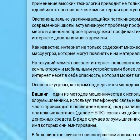
применение высоких технологий приводит не тольк
одной из которых является компьютерная преступн
Экспоненциально увеличивающийся поток информ
современной школы актуализируют проблему проф
место в данном вопросе принадлежит профилактик
интернете довольно много времени.
Как известно, интернет не только содержит множе
массу угроз, которые могут повлиять и на материал
На текущий момент возраст интернет-пользователя
компьютером и мобильными устройствами более ло
интернет несет в себе опасность, которая может 
Основные угрозы, которым подвергается молодежь
Вишинг
– один из методов мошенничества с исполь
злоумышленники, используя телефонную связь и вы
часто происходит в последнее время), под различ
платежных карточек (далее – БПК), сроках их дейс
денежных средств. В ряде случаев злоумышленника
имя которых они эмитированы.
В большинстве случаев при совершении звонков п