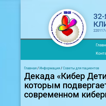
32
КЛ
220117 г
Глав
Конт
Главная
/
Информация
/
Советы для пациентов
Декада «Кибер Дети
которым подвергае
современном кибер