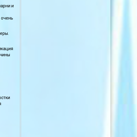
парни и
е очень
еры.
икация
ичины
остки
я