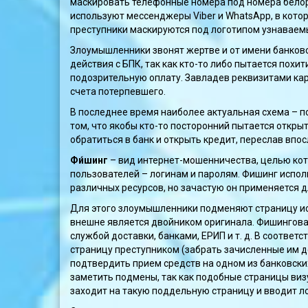
маскировать телефонные номера под номера белор
используют мессенджеры Viber и WhatsApp, в кот
преступники маскируются под логотипом узнаваемы
Злоумышленники звонят жертве и от имени банков
действия с БПК, так как кто-то либо пытается пох
подозрительную оплату. Завладев реквизитами ка
счета потерпевшего.
В последнее время наиболее актуальная схема – 
том, что якобы кто-то посторонний пытается откры
обратиться в банк и открыть кредит, переслав впо
Фи́шинг
– вид интернет-мошенничества, целью ко
пользователей – логинам и паролям. Фишинг испол
различных ресурсов, но зачастую он применяется 
Для этого злоумышленники подменяют страницу ис
внешне является двойником оригинала. Фишинговая
службой доставки, банками, ЕРИП и т. д. В соответ
страницу преступником (забрать зачисленные им де
подтвердить прием средств на одном из банковских
заметить подмены, так как подобные страницы ви
заходит на такую поддельную страницу и вводит л