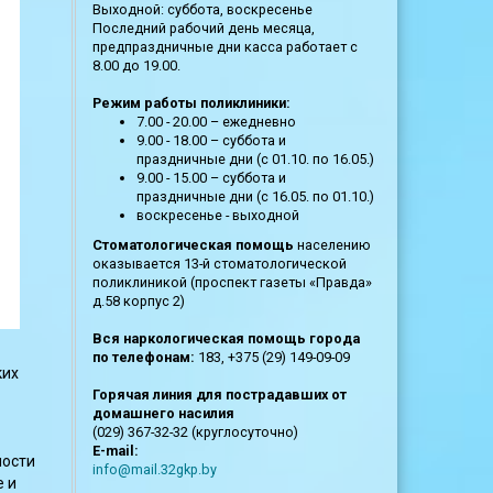
Выходной: суббота, воскресенье
Последний рабочий день месяца,
предпраздничные дни касса работает с
8.00 до 19.00.
Режим работы поликлиники:
7.00 - 20.00 – ежедневно
9.00 - 18.00 – суббота и
праздничные дни (с 01.10. по 16.05.)
9.00 - 15.00 – суббота и
праздничные дни (с 16.05. по 01.10.)
воскресенье - выходной
Стоматологическая помощь
населению
оказывается 13-й стоматологической
поликлиникой (проспект газеты «Правда»
д.58 корпус 2)
Вся наркологическая помощь города
по телефонам:
183, +375 (29) 149-09-09
ких
Горячая линия для пострадавших от
домашнего насилия
(029) 367-32-32 (круглосуточно)
E-mail:
ности
info@mail.32gkp.by
е и