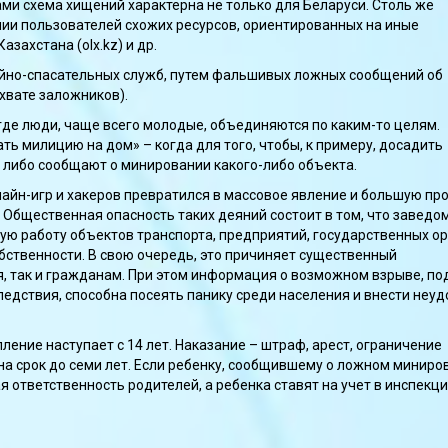
и схема хищений характерна не только для Беларуси. Столь же
ии пользователей схожих ресурсов, ориентированных на иные
Казахстана (olx.kz) и др.
йно-спасательных служб, путем фальшивых ложных сообщений об
ахвате заложников).
 где люди, чаще всего молодые, объединяются по каким-то целям.
ать милицию на дом» – когда для того, чтобы, к примеру, досадить
 либо сообщают о минировании какого-либо объекта.
лайн-игр и хакеров превратился в массовое явление и большую пр
 Общественная опасность таких деяний состоит в том, что заведо
ю работу объектов транспорта, предприятий, государственных ор
ственности. В свою очередь, это причиняет существенный
, так и гражданам. При этом информация о возможном взрыве, п
едствия, способна посеять панику среди населения и внести неуд
пление наступает с 14 лет. Наказание – штраф, арест, ограничение
на срок до семи лет. Если ребенку, сообщившему о ложном миниро
я ответственность родителей, а ребенка ставят на учет в инспекц