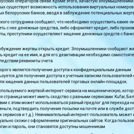
усских операторов связи. Кроме этого, зачастую злоумышленники
орых существует возможность использования виртуальных номеров
х белорусских банков, вводя в заблуждение потенциальных жертв
ского сотрудника сообщают, что необходимо осуществить какие-л
итить с нее денежные средства, либо оформляет кредит, либо произ
рты, преступники осуществляют хищение денежных средств с банк
побуждение жертвы открыть кредит. Злоумышленники сообщают же
ть кредит на ее имя, и для его деактивации необходимо самостоят
следствии реквизиты счета.
торого является получение доступа к конфиденциальным данным
ьзуется для получения доступа к учетным записям пользователей
для хищения данных пользователей торговых онлайн-площадок.
пользуемого жертвой интернет-сервиса на мошенническую, кото
 страница может иметь сходство с разными сервисами: Kufar, Бел
ствии с этим может использоваться разный предлог для перехода н
ньги, подтвердить получение посылки на почте или в службе дост
 сервисов и т.д.). Невнимательный интернет-пользователь может 
зуально схожи с оформлением оригинальных сайтов. Когда пользо
огин и пароль, они становятся доступны мошенникам.