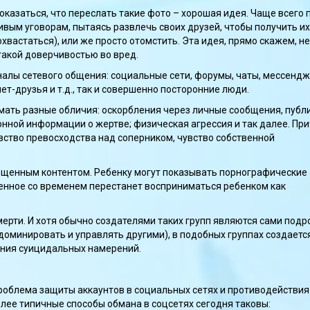
казаться, что переслать такие фото – хорошая идея. Чаще всего 
вым уговорам, пытаясь развлечь своих друзей, чтобы получить их
вастаться), или же просто отомстить. Эта идея, прямо скажем, н
акой доверчивостью во вред.
налы сетевого общения: социальные сети, форумы, чаты, мессендж
т-друзья и т.д., так и совершенно посторонние люди.
мать разные обличия: оскорбления через личные сообщения, публ
нной информации о жертве; физическая агрессия и так далее. Пр
увство превосходства над соперником, чувство собственной
ещенным контентом. Ребенку могут показывать порнографические
женное со временем перестанет восприниматься ребенком как
ерти. И хотя обычно создателями таких групп являются сами подр
доминировать и управлять другими), в подобных группах создаетс
ния суицидальных намерений.
роблема защиты аккаунтов в социальных сетях и противодействия
ее типичные способы обмана в соцсетях сегодня таковы: