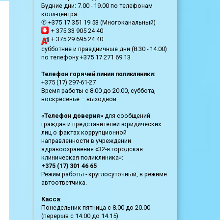
Будние дни: 7.00 - 19.00 по телефонам
колл-центра:
✆ +375 17 351 19 53 (Многоканальный)
+ 375 33 905 24 40
+ 375 29 695 24 40
субботние и праздничные дни (8.30 - 14.00)
по телефону +375 17 271 69 13
Телефон горячей линии поликлиники:
+375 (17) 297-61-27
Время работы с 8.00 до 20.00, суббота,
воскресенье – выходной
«Телефон доверия»
для сообщений
граждан и представителей юридических
лиц о фактах коррупционной
направленности в учреждении
здравоохранения «32-я городская
клиническая поликлиника»:
+375 (17) 301 46 65
Режим работы - круглосуточный, в режиме
автоответчика.
Касса
:
Понедельник-пятница с 8.00 до 20.00
(перерыв с 14.00 до 14.15)