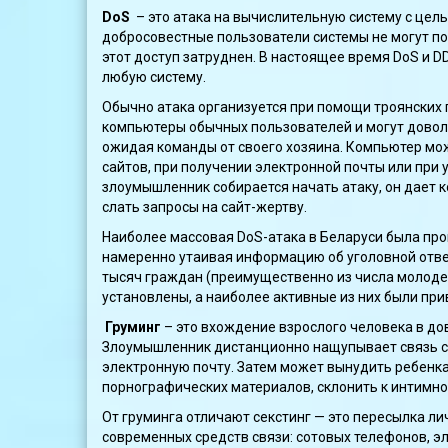
DoS
– это атака на вычислительную систему с целью
добросовестные пользователи системы не могут по
этот доступ затруднен. В настоящее время DoS и D
любую систему.
Обычно атака организуется при помощи троянски
компьютеры обычных пользователей и могут довол
ожидая команды от своего хозяина. Компьютер мо
сайтов, при получении электронной почты или при
злоумышленник собирается начать атаку, он дает
слать запросы на сайт-жертву.
Наиболее массовая DoS-атака в Беларуси была про
намеренно утаивая информацию об уголовной ответс
тысяч граждан (преимущественно из числа молодеж
установлены, а наиболее активные из них были при
Груминг
– это вхождение взрослого человека в до
Злоумышленник дистанционно нащупывает связь с 
электронную почту. Затем может вынудить ребенка
порнографических материалов, склонить к интимно
От груминга отличают секстинг — это пересылка 
современных средств связи: сотовых телефонов, э