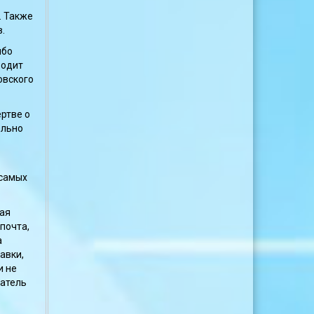
. Также
.
ибо
водит
овского
ртве о
ельно
 самых
рая
почта,
а
авки,
и не
ватель