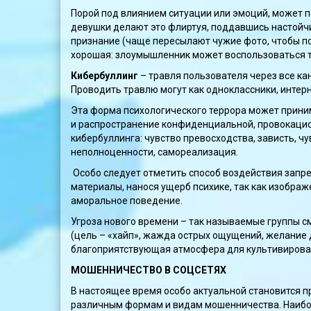
Порой под влиянием ситуации или эмоций, может по
девушки делают это флиртуя, поддавшись настойчи
признание (чаще пересылают чужие фото, чтобы пох
хорошая: злоумышленник может воспользоваться т
Кибербуллинг
– травля пользователя через все ка
Проводить травлю могут как одноклассники, интерне
Эта форма психологического террора может прини
и распространение конфиденциальной, провокацио
кибербуллинга: чувство превосходства, зависть, ч
неполноценности, самореализация.
Особо следует отметить способ воздействия запр
материалы, нанося ущерб психике, так как изобра
аморальное поведение.
Угроза нового времени – так называемые группы см
(цель – «хайп», жажда острых ощущений, желание 
благоприятствующая атмосфера для культивирова
МОШЕННИЧЕСТВО В СОЦСЕТЯХ
В настоящее время особо актуальной становится п
различным формам и видам мошенничества. Наибол