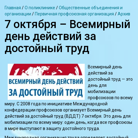
Главная
/
О поликлинике
/
Общественные объединения и
организации
/
Первичная профсоюзная организация
/
Архив
7 октября – Всемирный
день действий за
достойный труд
Всемирный день
действий за
достойный труд — это
день для
мобилизации
профсоюзов по всему
миру. С 2008 года по инициативе Международной
конфедерации профсоюзов организует Всемирный день
действий за достойный труд (ВДДТ) 7 октября. Это день для
мобилизации по всему миру: один день, когда все профсоюзы
в мире выступают в защиту достойного труда.
Международная организация труда определяет достойный