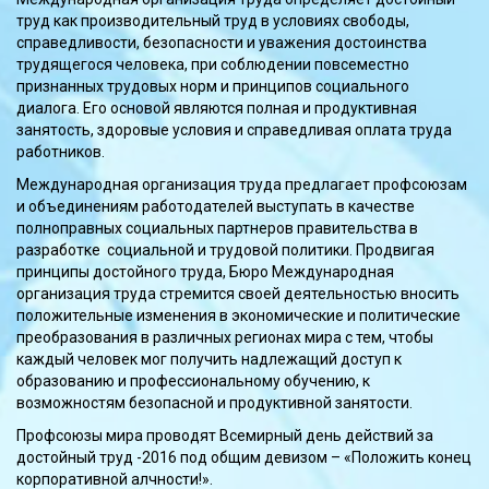
труд как производительный труд в условиях свободы,
справедливости, безопасности и уважения достоинства
трудящегося человека, при соблюдении повсеместно
признанных трудовых норм и принципов социального
диалога. Его основой являются полная и продуктивная
занятость, здоровые условия и справедливая оплата труда
работников.
Международная организация труда предлагает профсоюзам
и объединениям работодателей выступать в качестве
полноправных социальных партнеров правительства в
разработке социальной и трудовой политики. Продвигая
принципы достойного труда, Бюро Международная
организация труда стремится своей деятельностью вносить
положительные изменения в экономические и политические
преобразования в различных регионах мира с тем, чтобы
каждый человек мог получить надлежащий доступ к
образованию и профессиональному обучению, к
возможностям безопасной и продуктивной занятости.
Профсоюзы мира проводят Всемирный день действий за
достойный труд -2016 под общим девизом – «Положить конец
корпоративной алчности!».