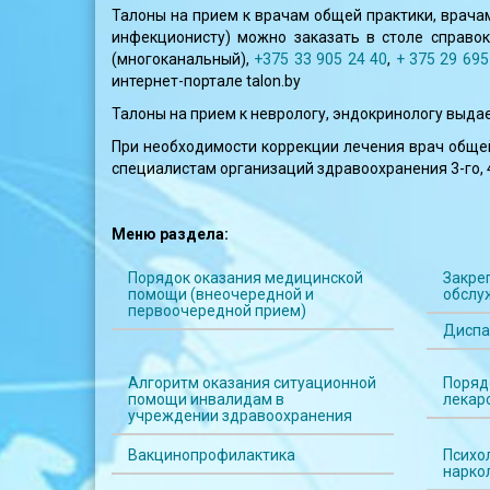
Талоны на прием к врачам общей практики, врачам
инфекционисту) можно заказать в столе справок
(многоканальный),
+375 33 905 24 40
,
+ 375 29 695
интернет-портале talon.by
Талоны на прием к неврологу, эндокринологу выда
При необходимости коррекции лечения врач общей
специалистам организаций здравоохранения 3-го, 
Меню раздела:
Порядок оказания медицинской
Закре
помощи (внеочередной и
обслу
первоочередной прием)
Диспа
Алгоритм оказания ситуационной
Поряд
помощи инвалидам в
лекар
учреждении здравоохранения
Вакцинопрофилактика
Психо
нарко