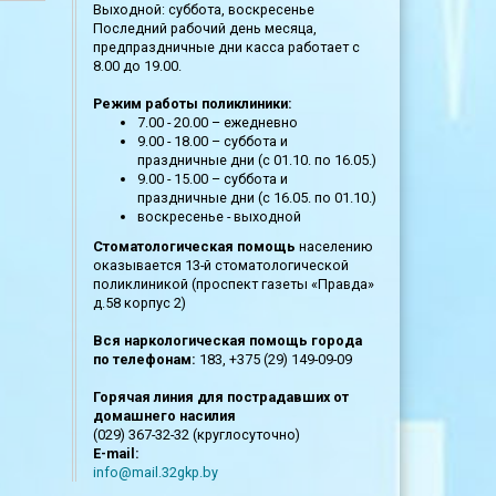
Выходной: суббота, воскресенье
Последний рабочий день месяца,
предпраздничные дни касса работает с
8.00 до 19.00.
Режим работы поликлиники:
7.00 - 20.00 – ежедневно
9.00 - 18.00 – суббота и
праздничные дни (с 01.10. по 16.05.)
9.00 - 15.00 – суббота и
праздничные дни (с 16.05. по 01.10.)
воскресенье - выходной
Стоматологическая помощь
населению
оказывается 13-й стоматологической
поликлиникой (проспект газеты «Правда»
д.58 корпус 2)
Вся наркологическая помощь города
по телефонам:
183, +375 (29) 149-09-09
Горячая линия для пострадавших от
домашнего насилия
(029) 367-32-32 (круглосуточно)
E-mail:
info@mail.32gkp.by