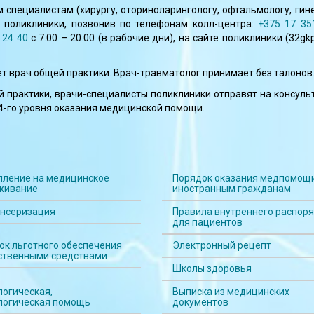
 специалистам (хирургу, оториноларингологу, офтальмологу, гине
 поликлиники, позвонив по телефонам колл-центра:
+375 17 35
 24 40
с 7.00 – 20.00 (в рабочие дни), на сайте поликлиники (
32gkp
ет врач общей практики. Врач-травматолог принимает без талонов
 практики, врачи-специалисты поликлиники отправят на консуль
4-го уровня оказания медицинской помощи.
пление на медицинское
Порядок оказания медпомощ
живание
иностранным гражданам
нсеризация
Правила внутреннего распор
для пациентов
ок льготного обеспечения
Электронный рецепт
ственными средствами
Школы здоровья
логическая,
Выписка из медицинских
логическая помощь
документов