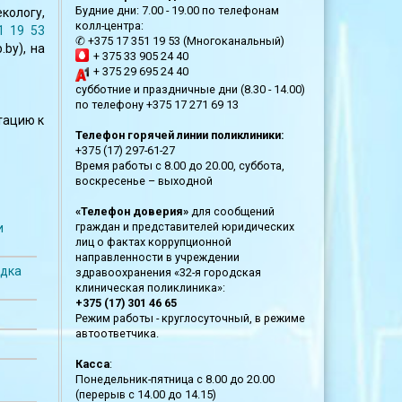
Будние дни: 7.00 - 19.00 по телефонам
кологу,
колл-центра:
1 19 53
✆ +375 17 351 19 53 (Многоканальный)
.by
), на
+ 375 33 905 24 40
+ 375 29 695 24 40
субботние и праздничные дни (8.30 - 14.00)
.
по телефону +375 17 271 69 13
тацию к
Телефон горячей линии поликлиники:
+375 (17) 297-61-27
Время работы с 8.00 до 20.00, суббота,
воскресенье – выходной
«Телефон доверия»
для сообщений
граждан и представителей юридических
и
лиц о фактах коррупционной
направленности в учреждении
ядка
здравоохранения «32-я городская
клиническая поликлиника»:
+375 (17) 301 46 65
Режим работы - круглосуточный, в режиме
автоответчика.
Касса
:
Понедельник-пятница с 8.00 до 20.00
(перерыв с 14.00 до 14.15)