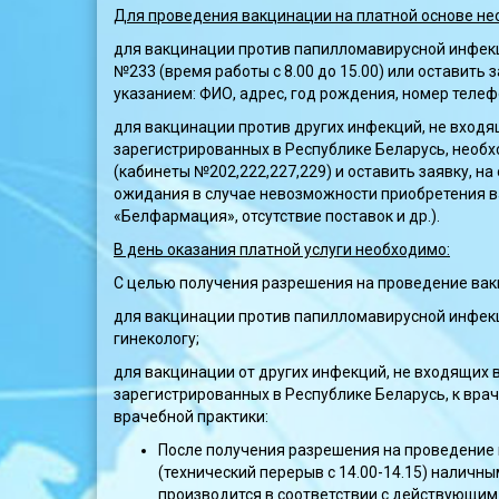
Для проведения вакцинации на платной основе не
для вакцинации против папилломавирусной инфекц
№233 (время работы с 8.00 до 15.00) или оставить
указанием: ФИО, адрес, год рождения, номер телефо
для вакцинации против других инфекций, не вход
зарегистрированных в Республике Беларусь, необ
(кабинеты №202,222,227,229) и оставить заявку, н
ожидания в случае невозможности приобретения ва
«Белфармация», отсутствие поставок и др.).
В день оказания платной услуги необходимо:
С целью получения разрешения на проведение вак
для вакцинации против папилломавирусной инфекц
гинекологу;
для вакцинации от других инфекций, не входящих
зарегистрированных в Республике Беларусь, к вр
врачебной практики:
После получения разрешения на проведение в
(технический перерыв с 14.00-14.15) налич
производится в соответствии с действующим