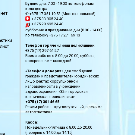
Будние дни: 7.00 - 19.00 по телефонам
колл-центра:
инет
✆ +375 17 351 19 53 (Многоканальный)
+ 375 33 905 24 40
+ 375 29 695 24 40
субботние и праздничные дни (8.30 - 14.00)
по телефону +375 17 271 69 13
актики
Телефон горячей линии поликлиники:
 лист
+375 (17) 297-61-27
Время работы с 8.00 до 20.00, суббота,
воскресенье – выходной
«Телефон доверия»
для сообщений
граждан и представителей юридических
лиц о фактах коррупционной
направленности в учреждении
здравоохранения «32-я городская
клиническая поликлиника»:
+375 (17) 301 46 65
Режим работы - круглосуточный, в режиме
автоответчика.
Касса
:
Понедельник-пятница с 8.00 до 20.00
(перерыв с 14.00 до 14.15)
ния