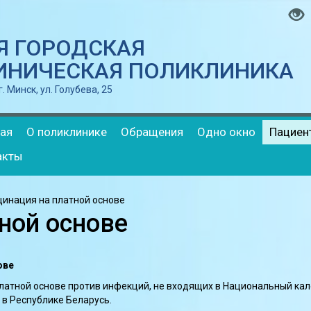
-Я ГОРОДСКАЯ
ИНИЧЕСКАЯ ПОЛИКЛИНИКА
. Минск, ул. Голубева, 25
ная
О поликлинике
Обращения
Одно окно
Пациен
акты
цинация на платной основе
ной основе
ове
тной основе против инфекций, не входящих в Национальный ка
в Республике Беларусь.