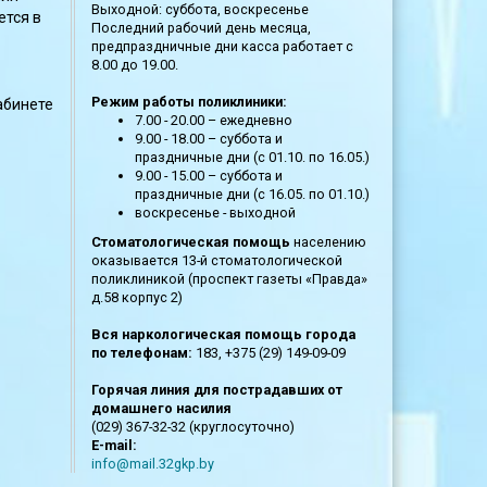
Выходной: суббота, воскресенье
ется в
Последний рабочий день месяца,
предпраздничные дни касса работает с
8.00 до 19.00.
Режим работы поликлиники:
абинете
7.00 - 20.00 – ежедневно
9.00 - 18.00 – суббота и
праздничные дни (с 01.10. по 16.05.)
9.00 - 15.00 – суббота и
праздничные дни (с 16.05. по 01.10.)
воскресенье - выходной
Стоматологическая помощь
населению
оказывается 13-й стоматологической
поликлиникой (проспект газеты «Правда»
д.58 корпус 2)
Вся наркологическая помощь города
по телефонам:
183, +375 (29) 149-09-09
Горячая линия для пострадавших от
домашнего насилия
(029) 367-32-32 (круглосуточно)
E-mail:
info@mail.32gkp.by