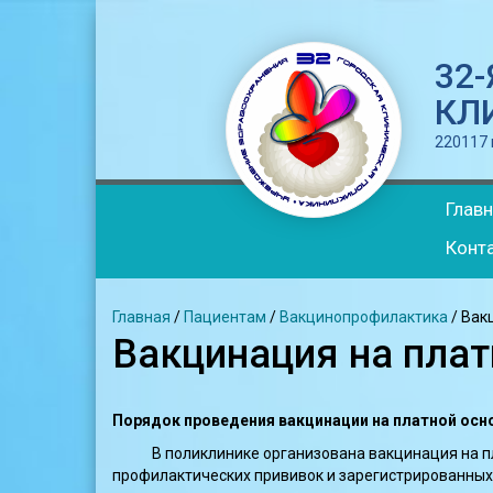
32
КЛ
220117 г
Глав
Конт
Главная
/
Пациентам
/
Вакцинопрофилактика
/
Вак
Вакцинация на плат
Порядок проведения вакцинации на платной осн
В поликлинике организована вакцинация на пла
профилактических прививок и зарегистрированных 