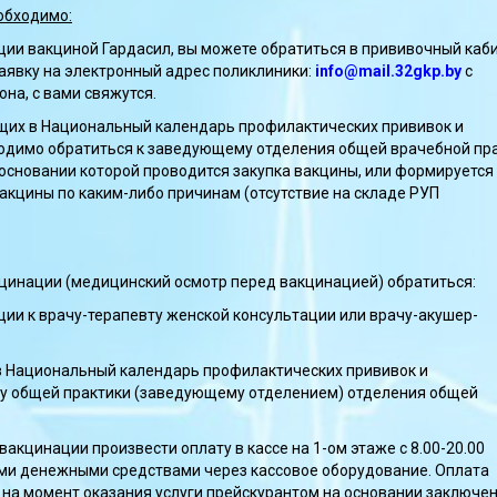
обходимо:
ии вакциной Гардасил, вы можете обратиться в прививочный каб
 заявку на электронный адрес поликлиники:
info@mail.32gkp.by
с
на, с вами свяжутся.
ящих в Национальный календарь профилактических прививок и
ходимо обратиться к заведующему отделения общей врачебной пр
а основании которой проводится закупка вакцины, или формируется
кцины по каким-либо причинам (отсутствие на складе РУП
цинации (медицинский осмотр перед вакцинацией)
обратиться:
ии к врачу-терапевту женской консультации или врачу-акушер-
 в Национальный календарь профилактических прививок и
ачу общей практики (заведующему отделением) отделения общей
акцинации произвести оплату в кассе на 1-ом этаже с 8.00-20.00
ными денежными средствами через кассовое оборудование. Оплата
 на момент оказания услуги прейскурантом на основании заключе