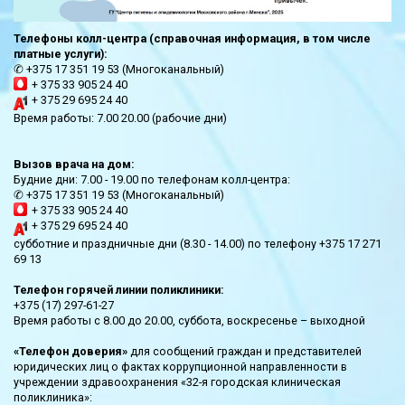
Телефоны колл-центра (справочная информация, в том числе
платные услуги):
✆ +375 17 351 19 53 (Многоканальный)
+ 375 33 905 24 40
+ 375 29 695 24 40
Время работы: 7.00 20.00 (рабочие дни)
Вызов врача на дом:
Будние дни: 7.00 - 19.00 по телефонам колл-центра:
✆ +375 17 351 19 53 (Многоканальный)
+ 375 33 905 24 40
+ 375 29 695 24 40
субботние и праздничные дни (8.30 - 14.00) по телефону +375 17 271
69 13
Телефон горячей линии поликлиники:
+375 (17) 297-61-27
Время работы с 8.00 до 20.00, суббота, воскресенье – выходной
«Телефон доверия»
для сообщений граждан и представителей
юридических лиц о фактах коррупционной направленности в
учреждении здравоохранения «32-я городская клиническая
поликлиника»: