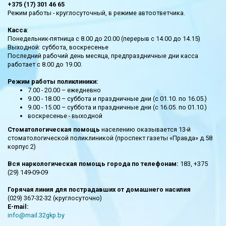
+375 (17) 301 46 65
Режим работы - круглосуточный, в режиме автоответчика.
Касса
:
Понедельник-пятница с 8.00 до 20.00 (перерыв с 14.00 до 14.15)
Выходной: суббота, воскресенье
Последний рабочий день месяца, предпраздничные дни касса
работает с 8.00 до 19.00.
Режим работы поликлиники:
7.00 - 20.00 – ежедневно
9.00 - 18.00 – суббота и праздничные дни (с 01.10. по 16.05.)
9.00 - 15.00 – суббота и праздничные дни (с 16.05. по 01.10.)
воскресенье - выходной
Стоматологическая помощь
населению оказывается 13-й
стоматологической поликлиникой (проспект газеты «Правда» д.58
корпус 2)
Вся наркологическая помощь города по телефонам:
183, +375
(29) 149-09-09
Горячая линия для пострадавших от домашнего насилия
(029) 367-32-32 (круглосуточно)
E-mail:
info@mail.32gkp.by