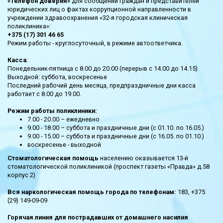
«Телефон доверия»
для сообщений граждан и представителей
юридических лиц о фактах коррупционной направленности в
учреждении здравоохранения «32-я городская клиническая
поликлиника»:
+375 (17) 301 46 65
Режим работы - круглосуточный, в режиме автоответчика.
Касса
:
Понедельник-пятница с 8.00 до 20.00 (перерыв с 14.00 до 14.15)
Выходной: суббота, воскресенье
Последний рабочий день месяца, предпраздничные дни касса
работает с 8.00 до 19.00.
Режим работы поликлиники:
7.00 - 20.00 – ежедневно
9.00 - 18.00 – суббота и праздничные дни (с 01.10. по 16.05.)
9.00 - 15.00 – суббота и праздничные дни (с 16.05. по 01.10.)
воскресенье - выходной
Стоматологическая помощь
населению оказывается 13-й
стоматологической поликлиникой (проспект газеты «Правда» д.58
корпус 2)
Вся наркологическая помощь города по телефонам:
183, +375
(29) 149-09-09
Горячая линия для пострадавших от домашнего насилия