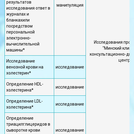
результатов
манипуляция
исследования ответ в
журналах и
бланкахили
посредством
персональной
электронно-
Исследования прово
вычислительной
"Минский клин
машины*
консультационно-диа
центр"
Исследование
венозной крови на
исследование
холестерин*
Определение HDL-
исследование
холестерина*
Определение LDL-
исследование
холестерина*
Определение
триацилглицеридов в
сыворотке крови
исследование