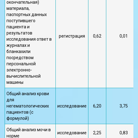
окончательная)
материала,
паспортных данных
поступившего
пациента и
результатов
регистрация
0,62
0,01
исследования ответ в
журналах и
бланкахили
посредством
персональной
электронно-
вычислительной
машины
Общий анализ крови
для
негематологических
исследование
6,20
3,75
пациентов (с
формулой)
Общий анализ мочи в
исследование
2,25
0,83
норме