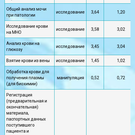
Общий анализ мочи
исследование
3,64
1,20
при патологии
Исследование крови
исследование
3,58
3,02
на МНО
Анализ крови на
исследование
3,45
3,04
глюкозу
Взятие крови из вены
исследование
1,45
1,02
Обработка крови для
получения плазмы
манипуляция
0,52
0,72
(для биохимии)
Регистрация
(предварительная и
окончательная)
материала,
паспортных данных
поступившего
пациента и