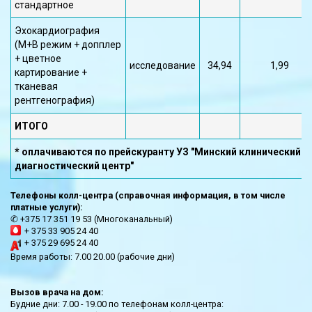
стандартное
Эхокардиография
(М+В режим + допплер
+ цветное
исследование
34,94
1,99
картирование +
тканевая
рентгенография)
ИТОГО
* оплачиваются по прейскуранту УЗ "Минский клинический 
диагностический центр"
Телефоны колл-центра (справочная информация, в том числе
платные услуги):
✆ +375 17 351 19 53 (Многоканальный)
+ 375 33 905 24 40
+ 375 29 695 24 40
Время работы: 7.00 20.00 (рабочие дни)
Вызов врача на дом:
Будние дни: 7.00 - 19.00 по телефонам колл-центра: